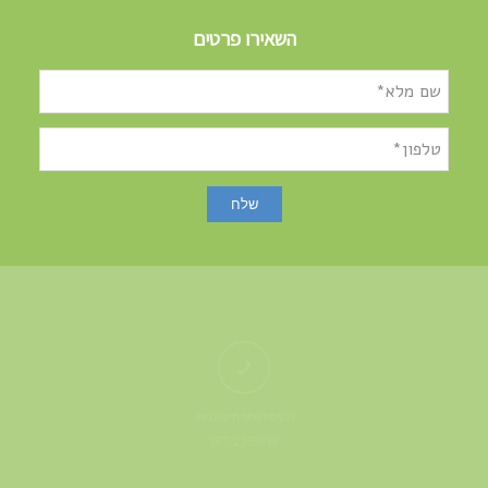
השאירו פרטים
לטיפול דחוף חייגו עכשיו!
077-2309938