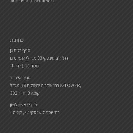
תניית פטור (Disclaimer)
כתובת
סניף רמת גן
רח’ ז’בוטינסקי 33 מגדלי התאומים
(בניין 1), קומה 10
סניף אשדוד
רח’ שדרות ירושלים 18, מגדל K-TOWER,
קומה 3, חדר 302
סניף ראשון לציון
רח’ יוסף לישנסקי 27, קומה 1