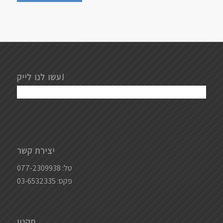
עשו לנו לייק!
יצירת קשר
טל:
077-2309938
פקס: 03-6532335
תקנון